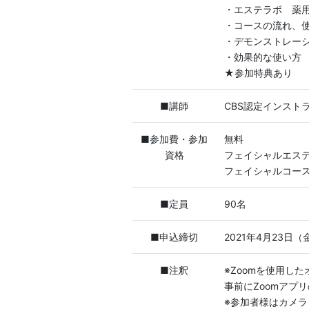
・エステラボ 薬
・コースの流れ、
・デモンストレー
・効果的な使い方
★参加特典あり
■講師
CBS認定インスト
■参加費・参加
無料
資格
フェイシャルエス
フェイシャルコー
■定員
90名
■申込締切
2021年4月23日（
■注釈
※Zoomを使用し
事前にZoomアプ
※参加者様はカメ