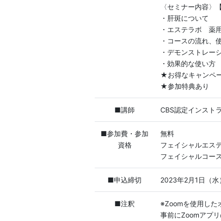
〈セミナー内容〉
・肝斑について
・エステラボ 薬
・コースの流れ、
・デモンストレー
・効果的な使い方
★お得なキャンペ
★参加特典あり
■講師
CBS認定インスト
■参加費・参加
無料
資格
フェイシャルエス
フェイシャルコー
■申込締切
2023年2月1日（水
■注釈
※Zoomを使用し
事前にZoomアプ