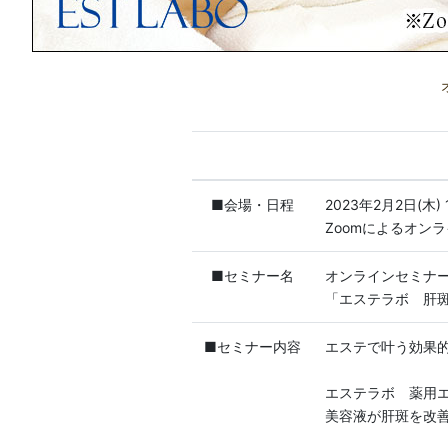
■会場・日程
2023年2月2日(木) 
Zoomによるオン
■セミナー名
オンラインセミナ
「エステラボ 肝
■セミナー内容
エステで叶う効果
エステラボ 薬用
美容液が肝斑を改