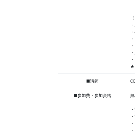
〈
・
・
・
・
・
・
★
■講師
C
■参加費・参加資格
無
・
・
・
・