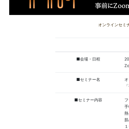
オンラインセミ
■会場・日程
2
Z
■セミナー名
オ
「
■セミナー内容
フ
手
熱
肌
１