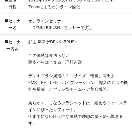
日程
Zoomによるオンライン開催
■セミナ
オンラインセミナー
ー名
「DENKI BRUSH モッサーモⓇ」
■セミナ
顔面 爆アゲDENKI BRUSH
ー内容
この体感は裏切らない
頭皮からはじまる、理想造形
デンキブラシ屈指のミニサイズ、軽量、高出力
EMS、RF、LED、バイブレーション、導入の５つの機
能を搭載したブラシ型ホームケア美容機器。
柔らかく、しなるブラシヘッドは、頭皮やフェイスラ
インにぴったりフィット。
今までにない圧倒的な体感で理想の肌・髪へ導きま
す。