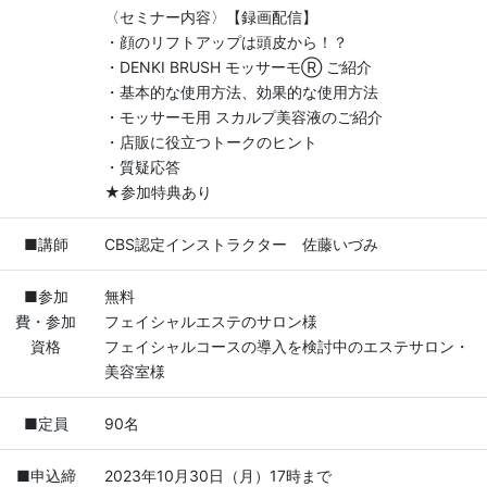
〈セミナー内容〉【録画配信】
・顔のリフトアップは頭皮から！？
・DENKI BRUSH モッサーモⓇ ご紹介
・基本的な使用方法、効果的な使用方法
・モッサーモ用 スカルプ美容液のご紹介
・店販に役立つトークのヒント
・質疑応答
★参加特典あり
■講師
CBS認定インストラクター 佐藤いづみ
■参加
無料
費・参加
フェイシャルエステのサロン様
資格
フェイシャルコースの導入を検討中のエステサロン・
美容室様
■定員
90名
■申込締
2023年10月30日（月）17時まで