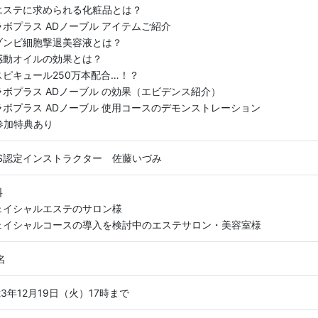
エステに求められる化粧品とは？
ラボプラス ADノーブル アイテムご紹介
ゾンビ細胞撃退美容液とは？
感動オイルの効果とは？
スピキュール250万本配合…！？
ラボプラス ADノーブル の効果（エビデンス紹介）
ラボプラス ADノーブル 使用コースのデモンストレーション
参加特典あり
BS認定インストラクター 佐藤いづみ
料
ェイシャルエステのサロン様
ェイシャルコースの導入を検討中のエステサロン・美容室様
名
23年12月19日（火）17時まで