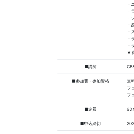
・
・
・
・
・
・
・
★
■講師
C
■参加費・参加資格
無
フ
フ
■定員
90
■申込締切
20