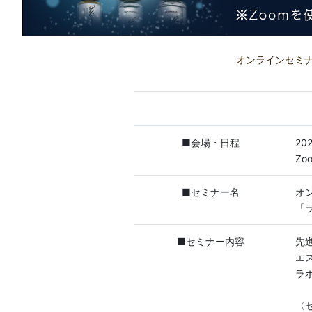
オンラインセミナ
■会場・日程
20
Z
■セミナー名
オ
「
■セミナー内容
先
エ
ラ
〈