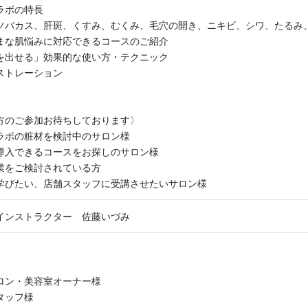
ラボの特長
ソバカス、肝斑、くすみ、むくみ、毛穴の開き、ニキビ、シワ、たるみ
な肌悩みに対応できるコースのご紹介
を出せる」効果的な使い方・テクニック
ストレーション
方のご参加お待ちしております〉
ラボの粧材を検討中のサロン様
導入できるコースをお探しのサロン様
業をご検討されている方
学びたい、店舗スタッフに受講させたいサロン様
定インストラクター 佐藤いづみ
ロン・美容室オーナー様
タッフ様