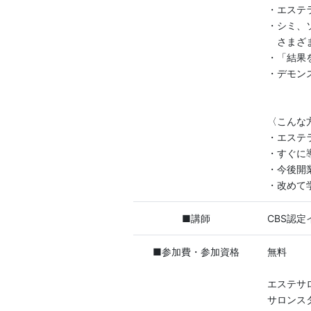
・エステ
・シミ、
さまざま
・「結果
・デモン
〈こんな
・エステ
・すぐに
・今後開
・改めて
■講師
CBS認
■参加費・参加資格
無料
エステサ
サロンス