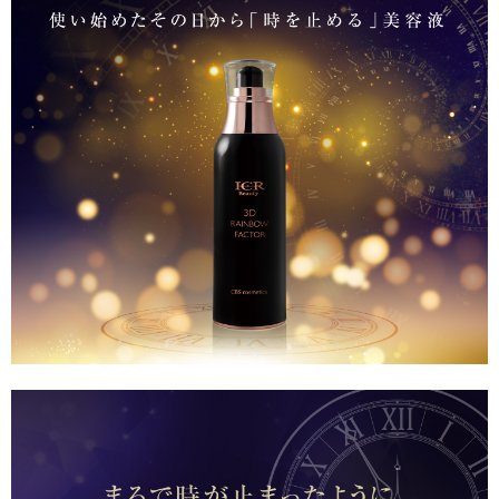
来
場
の
お
礼