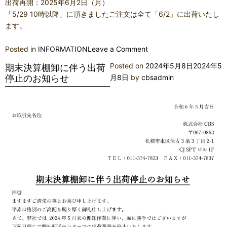
出荷再開：2025年6月2日（月）
「5/29 10時以降」に頂きましたご注文は全て「6/2」に出荷いたし
ます。
on
Posted in
INFORMATION
Leave a Comment
期
Posted on
2024年5月8日
2024年5
期末決算棚卸に伴う出荷
末
停止のお知らせ
月8日
by
cbsadmin
決
算
棚
卸
に
伴
う
出
荷
停
止
の
お