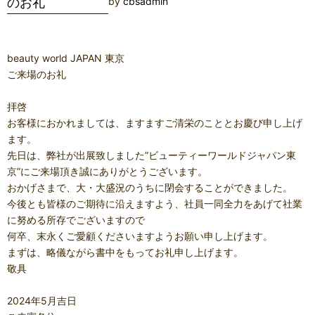
のお礼
by
cbsadmin
ン
ア
ッ
beauty world JAPAN 東京
プ
ご来場のお礼
UV
ベ
拝啓
ー
お客様におかれましては、ますますご清栄のこととお慶び申し上げ
ス
ます。
リ
先日は、弊社が出展致しました”ビューティーワールドジャパン東
ニ
京”にご来場頂き誠にありがとうございます。
ュ
おかげさまで、大・大盛況のうちに閉会することができました。
ー
今後とも皆様のご期待に沿えますよう、社員一同全力をあげて社業
ア
に努める所存でございますので
ル
何卒、末永くご愛顧くださいますようお願い申し上げます。
まずは、略儀ながら書中をもってお礼申し上げます。
敬具
2024年5月吉日