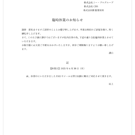
ム
ペ
ー
ジ
サ
ー
バ
ー
移
行
の
お
知
ら
せ