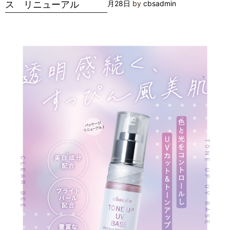
ス リニューアル
月28日
by
cbsadmin
品
エ
ス
テ
ラ
ボ
美
肌
パ
ッ
ク