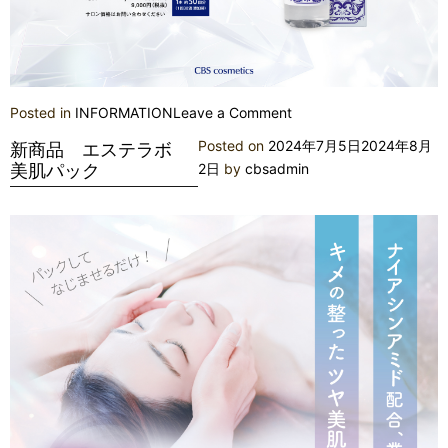
on
Posted in
INFORMATION
Leave a Comment
新
Posted on
2024年7月5日
2024年8月
新商品 エステラボ
商
美肌パック
2日
by
cbsadmin
品
デ
ト
ク
シ
ー