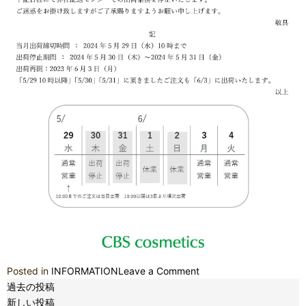
知
ら
せ
on
Posted in
INFORMATION
Leave a Comment
投
期
過去の投稿
稿
末
新しい投稿