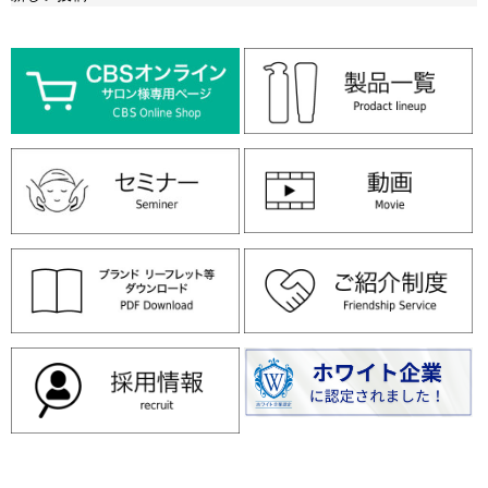
ナ
決
ビ
算
ゲ
棚
ー
卸
シ
に
ョ
伴
ン
う
出
荷
停
止
の
お
知
ら
せ